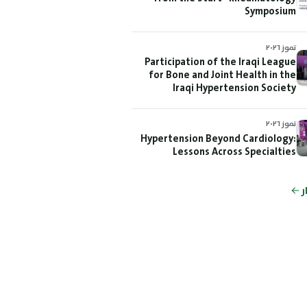
Symposium
تموز ٢٠٢٦
Participation of the Iraqi League
for Bone and Joint Health in the
Iraqi Hypertension Society
Conference which was held on July
2 and 3, 2026
تموز ٢٠٢٦
Hypertension Beyond Cardiology:
Lessons Across Specialties
ر