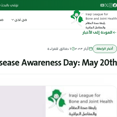
نرتقي بالبحث
من نحن
مج
العودة إلى الأخبار
أخبار الرابطة
أيار ٢٠٢٣
1
دقائق للقراءة
isease Awareness Day: May 20th