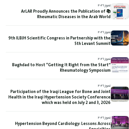
تموز ٢٠٢٦
📚 ArLAR Proudly Announces the Publication of
Rheumatic Diseases in the Arab World
تموز ٢٠٢٦
9th ILBJH Scientific Congress in Partnership with the
5th Levant Summit
تموز ٢٠٢٦
Baghdad to Host “Getting It Right from the Start”
Rheumatology Symposium
تموز ٢٠٢٦
Participation of the Iraqi League for Bone and Joint
Health in the Iraqi Hypertension Society Conference
which was held on July 2 and 3, 2026
تموز ٢٠٢٦
Hypertension Beyond Cardiology: Lessons Across